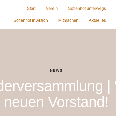
Start
Verein
Sofienhof unterwegs
Sofienhof in Aktion
Mitmachen
Aktuelles
NEWS
ederversammlung |
neuen Vorstand!